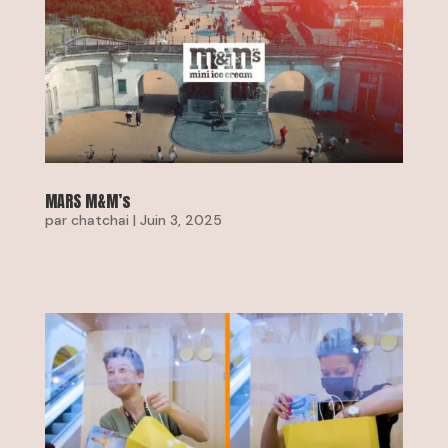
MARS M&M’s
par
chatchai
|
Juin 3, 2025