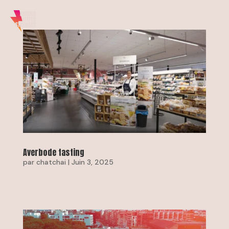
EN
NL
FR
Averbode tasting
par
chatchai
|
Juin 3, 2025