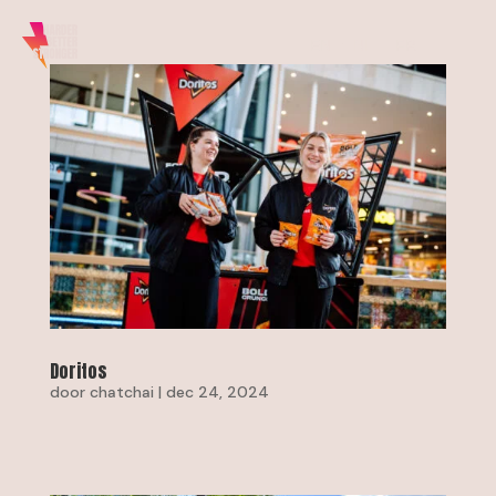
EN
NL
FR
Doritos
door
chatchai
|
dec 24, 2024