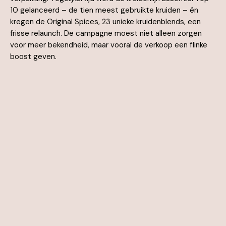
10 gelanceerd – de tien meest gebruikte kruiden – én
kregen de Original Spices, 23 unieke kruidenblends, een
frisse relaunch. De campagne moest niet alleen zorgen
voor meer bekendheid, maar vooral de verkoop een flinke
boost geven.
SOLUTION
De Westfield Mall of the Netherlands bleek dé plek om
deze introductie groots neer te zetten. Tijdens een
driedaags event creëerden we een opvallende
merkbeleving in een ruimtelijke setting. Door slimme
communicatielagen kwamen alle boodschappen samen tot
één sterk verhaal. Met interactieve spelelementen lieten
onze brand ambassadors bezoekers de kruiden ruiken,
ontdekten ze het verhaal erachter en activeerden ze
shoppers op een speelse manier. Tegelijkertijd versterkten
we de campagne in Jumbo Foodmarkt met
schapcommunicatie, een tweede presentatie en een